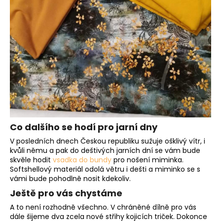
Co dalšího se hodí pro jarní dny
V posledních dnech Českou republiku sužuje ošklivý vítr, i
kvůli němu a pak do deštivých jarních dní se vám bude
skvěle hodit
vsadka do bundy
pro nošení miminka.
Softshellový materiál odolá větru i dešti a miminko se s
vámi bude pohodlně nosit kdekoliv.
Ještě pro vás chystáme
A to není rozhodně všechno. V chráněné dílně pro vás
dále šijeme dva zcela nové střihy kojicích triček. Dokonce