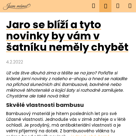
K
Přejít
Hledat
Náku
M
Přihlášen
na
o
obsah
Zpět
Zpět
košík
š
Jaro se blíží a tyto
í
C
novinky by vám v
k
o
šatníku neměly chybět
p
o
4.2.2022
t
ř
Už vás štve dlouhá zima a těšíte se na jaro? Pořiďte si
krásné jarní novinky z našeho e-shopu a hned se naladíte
e
na příchod slunečních dní. Bambusové, bavlněné nebo
b
mikinové těhotenské a kojicí šaty si rozhodně zamilujete.
u
Chystáme ale také nová trika!
j
Skvělé vlastnosti bambusu
e
Bambusový materiál je hitem posledních let pro své
t
úžasné vlastnosti. Jednoduše vás v zimě zahřeje a v létě
ochladí. Je prodyšný, má antibakteriální vlastnosti a je
e
velmi příjemný na dotek. Z bambusového vlákna tu
n