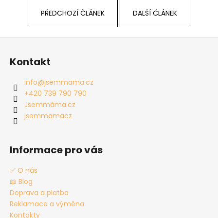
PŘEDCHOZÍ ČLÁNEK
DALŠÍ ČLÁNEK
Z
á
Kontakt
p
a
info
@
jsemmama.cz
t
+420 739 790 790
í
Jsemmáma.cz
jsemmamacz
Informace pro vás
✅ O nás
📖 Blog
Doprava a platba
Reklamace a výměna
Kontakty