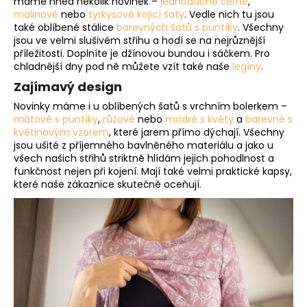
máme hned několik novinek –
jednoduché černé
,
a
malinové
nebo
tyrkysové kojicí šaty
. Vedle nich tu jsou
také oblíbené stálice
barevných šatů s puntíky
. Všechny
j
jsou ve velmi slušivém střihu a hodí se na nejrůznější
í
příležitosti. Doplníte je džínovou bundou i sáčkem. Pro
chladnější dny pod ně můžete vzít také naše
legíny
.
t
?
Zajímavý design
Novinky máme i u oblíbených šatů s vrchním bolerkem –
mátové s puntíky
,
růžové
nebo
modré s květy
a
barevné s
květinovým vzorem
, které jarem přímo dýchají. Všechny
jsou ušité z příjemného bavlněného materiálu a jako u
všech našich střihů striktně hlídám jejich pohodlnost a
HLEDAT
funkčnost nejen při kojení. Mají také velmi praktické kapsy,
které naše zákaznice skutečně oceňují.
D
o
p
o
r
u