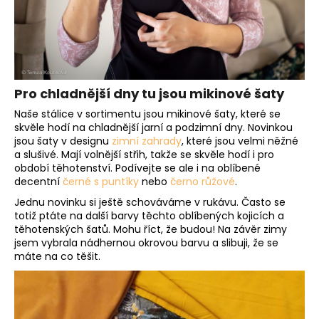
č
u
j
e
m
e
Pro chladnější dny tu jsou mikinové šaty
Naše stálice v sortimentu jsou mikinové šaty, které se
skvěle hodí na chladnější jarní a podzimní dny. Novinkou
jsou šaty v designu
zimní zahrady
, které jsou velmi něžné
a slušivé. Mají volnější střih, takže se skvěle hodí i pro
období těhotenství. Podívejte se ale i na oblíbené
decentní
černé s puntíky
nebo
černo růžové
.
Jednu novinku si ještě schováváme v rukávu. Často se
totiž ptáte na další barvy těchto oblíbených kojicích a
těhotenských šatů. Mohu říct, že budou! Na závěr zimy
jsem vybrala nádhernou okrovou barvu a slibuji, že se
máte na co těšit.