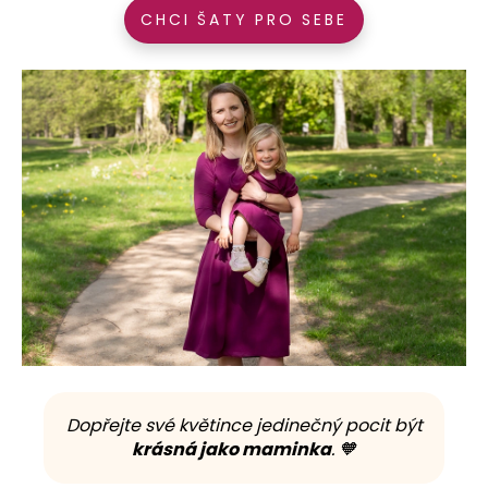
CHCI ŠATY PRO SEBE
Dopřejte své květince jedinečný pocit být
krásná jako maminka
. 🧡