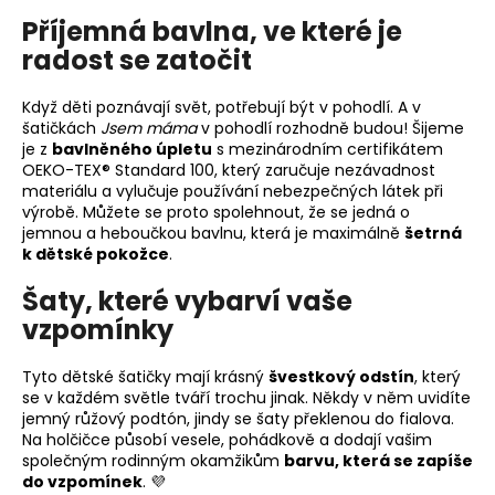
Příjemná bavlna, ve které je
radost se zatočit
Když děti poznávají svět, potřebují být v pohodlí. A v
šatičkách
Jsem máma
v pohodlí rozhodně budou! Šijeme
je z
bavlněného úpletu
s mezinárodním certifikátem
OEKO-TEX® Standard 100, který zaručuje nezávadnost
materiálu a vylučuje používání nebezpečných látek při
výrobě. Můžete se proto spolehnout, že se jedná o
jemnou a heboučkou bavlnu, která je maximálně
šetrná
k dětské pokožce
.
Šaty, které vybarví vaše
vzpomínky
Tyto dětské šatičky mají krásný
švestkový odstín
, který
se v každém světle tváří trochu jinak. Někdy v něm uvidíte
jemný růžový podtón, jindy se šaty překlenou do fialova.
Na holčičce působí vesele, pohádkově a dodají vašim
společným rodinným okamžikům
barvu, která se zapíše
do vzpomínek
. 💜