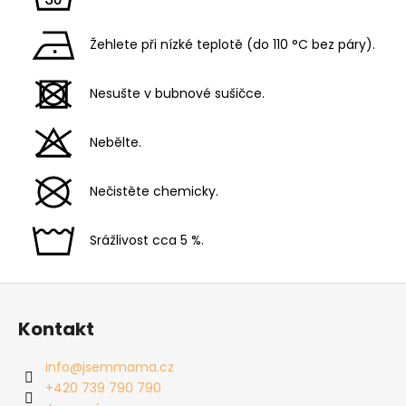
Žehlete při nízké teplotě (do 110 °C bez páry).
Nesušte v bubnové sušičce.
Nebělte.
Nečistěte chemicky.
Srážlivost cca 5 %.
Z
á
Kontakt
p
a
info
@
jsemmama.cz
t
+420 739 790 790