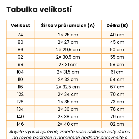
Tabulka velikostí
Velikost
Šířka v průramcích (A)
Délka (B)
74
2× 25 cm
40 cm
80
2× 27 cm
45 cm
86
2× 29,5 cm
50 cm
92
2× 30,5 cm
55 cm
98
2× 31 cm
58 cm
104
2× 31,5 cm
61 cm
110
2× 32 cm
64 cm
116
2× 32,5 cm
67 cm
122
2× 34 cm
70 cm
128
2× 35 cm
73 cm
134
2× 36 cm
76 cm
140
2× 38 cm
79 cm
146
2× 40 cm
82 cm
Abyste vybrali správně, změřte vaše oblíbené šaty doma
na rovné podložce a naměřené hodnoty porovnejte s