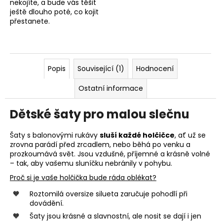
nekojíte, a bude vás těšit
ještě dlouho poté, co kojit
přestanete.
Popis
Související (1)
Hodnocení
Ostatní informace
Dětské šaty pro malou slečnu
Šaty s balonovými rukávy
sluší každé holčičce
, ať už se
zrovna parádí před zrcadlem, nebo běhá po venku a
prozkoumává svět. Jsou vzdušné, příjemné a krásně volné
– tak, aby vašemu sluníčku nebránily v pohybu.
Proč si je vaše holčička bude ráda oblékat?
Roztomilá oversize silueta zaručuje pohodlí při
dovádění.
Šaty jsou krásné a slavnostní, ale nosit se dají i jen