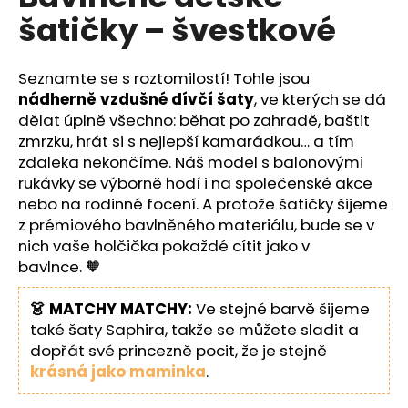
č
je
šatičky – švestkové
0,0
u
z
j
5
e
hvězdiček.
Seznamte se s roztomilostí! Tohle jsou
m
nádherně vzdušné dívčí šaty
, ve kterých se dá
e
dělat úplně všechno: běhat po zahradě, baštit
zmrzku, hrát si s nejlepší kamarádkou… a tím
zdaleka nekončíme. Náš model s balonovými
rukávky se výborně hodí i na společenské akce
nebo na rodinné focení. A protože šatičky šijeme
z prémiového bavlněného materiálu, bude se v
nich vaše holčička pokaždé cítit jako v
bavlnce. 🧡
👗 MATCHY MATCHY:
Ve stejné barvě šijeme
také šaty Saphira, takže se můžete sladit a
dopřát své princezně pocit, že je stejně
krásná jako maminka
.