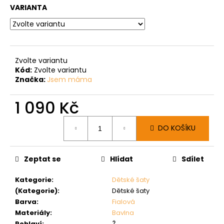
VARIANTA
Zvolte variantu
Kód:
Zvolte variantu
Značka:
Jsem máma
1 090 Kč
Měrná
DO KOŠÍKU
cena:
Zeptat se
Hlídat
Sdílet
Kategorie
:
Dětské šaty
(Kategorie)
:
Dětské šaty
Barva
:
Fialová
Materiály
:
Bavlna
Pohlaví
:
Ž