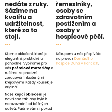
nedáte z ruky.
řemeslníky,
Sázíme na
osoby se
kvalitu
a
zdravotním
udržitelnost
,
postižením a
které za to
osoby v
stojí.
hospicové péči
.
...
...
Šijeme oblečení, které je
Nákupem u nás přispíváte
elegantní, praktické a
na provoz
Domácího
pohodlné. Vybíráme pro
hospice Duha v Hořicích
.
vás
prémiové materiály
a
ručíme za precizní
zpracování zkušenými
krejčovými. Každý kousek je
originál.
Naše
kojicí oblečení
je
navrženo tak, aby bylo k
nerozeznání od běžných
oděvů. Padne vám, i pokud