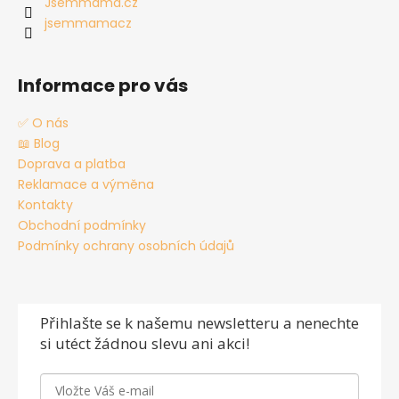
í
Jsemmáma.cz
jsemmamacz
Informace pro vás
✅ O nás
📖 Blog
Doprava a platba
Reklamace a výměna
Kontakty
Obchodní podmínky
Podmínky ochrany osobních údajů
Přihlašte se
k našemu newsletteru a nenechte
si utéct žádnou slevu ani akci!