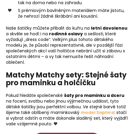
tak na doma nebo na zahradu.
S prémiovým bavlněným materiálem máte jistotu,
že nehrozí žádné škrábání ani kousání.
Naše šatičky můžete přibalit do kufru na
letní dovolenou
a skvěle se hodí i na
rodinné oslavy
a sešlosti, které
vyžadují „dress code“. Velkým plus tohoto dětského
modelu je, že působí reprezentativně, ale v pozdější fázi
společenských akcí vaší holčičce nebrání užít si zábavu s
ostatními dětmi – a vy tak nemusíte řešit náhradní
oblečení.
Matchy Matchy sety: Stejné šaty
pro maminku a holčičku
Pokud hledáte společenské
šaty pro maminku a dceru
na focení, svatbu nebo jinou výjimečnou událost, tyto
dětské šatičky jsou perfektní volbou. Ve stejné barvě totiž
šijeme také oblíbený maminkovský
model Saphira
: stačí
si vybrat odstín a máte dokonale sladěný set, který vyjádří
vaše vzájemné pouto. 🧡