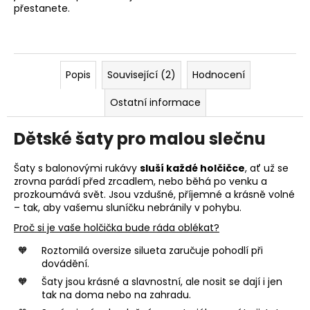
přestanete.
Popis
Související (2)
Hodnocení
Ostatní informace
Dětské šaty pro malou slečnu
Šaty s balonovými rukávy
sluší každé holčičce
, ať už se
zrovna parádí před zrcadlem, nebo běhá po venku a
prozkoumává svět. Jsou vzdušné, příjemné a krásně volné
– tak, aby vašemu sluníčku nebránily v pohybu.
Proč si je vaše holčička bude ráda oblékat?
Roztomilá oversize silueta zaručuje pohodlí při
dovádění.
Šaty jsou krásné a slavnostní, ale nosit se dají i jen
tak na doma nebo na zahradu.