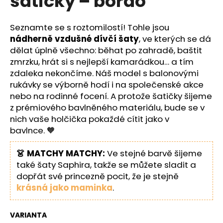
šatičky – bordó
č
z
u
5
j
hvězdiček.
Seznamte se s roztomilostí! Tohle jsou
e
nádherně vzdušné dívčí šaty
, ve kterých se dá
m
dělat úplně všechno: běhat po zahradě, baštit
e
zmrzku, hrát si s nejlepší kamarádkou… a tím
zdaleka nekončíme. Náš model s balonovými
rukávky se výborně hodí i na společenské akce
nebo na rodinné focení. A protože šatičky šijeme
z prémiového bavlněného materiálu, bude se v
nich vaše holčička pokaždé cítit jako v
bavlnce. 🧡
👗 MATCHY MATCHY:
Ve stejné barvě šijeme
také šaty Saphira, takže se můžete sladit a
dopřát své princezně pocit, že je stejně
krásná jako maminka
.
VARIANTA