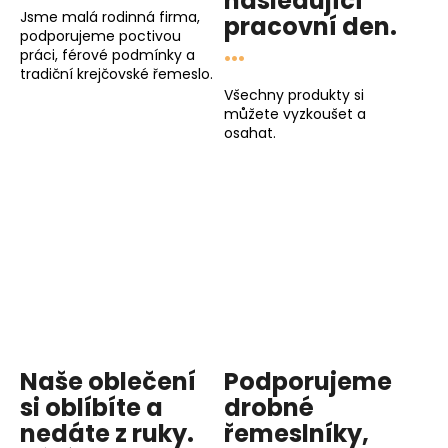
následující
Jsme malá rodinná firma,
pracovní den
.
podporujeme poctivou
...
práci, férové podmínky a
tradiční krejčovské řemeslo.
Všechny produkty si
můžete vyzkoušet a
osahat.
Naše oblečení
Podporujeme
si oblíbíte a
drobné
nedáte z ruky.
řemeslníky,