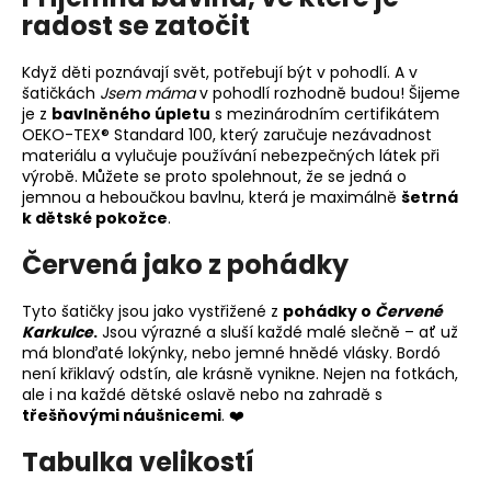
radost se zatočit
Když děti poznávají svět, potřebují být v pohodlí. A v
šatičkách
Jsem máma
v pohodlí rozhodně budou! Šijeme
je z
bavlněného úpletu
s mezinárodním certifikátem
OEKO-TEX® Standard 100, který zaručuje nezávadnost
materiálu a vylučuje používání nebezpečných látek při
výrobě. Můžete se proto spolehnout, že se jedná o
jemnou a heboučkou bavlnu, která je maximálně
šetrná
k dětské pokožce
.
Červená jako z pohádky
Tyto šatičky jsou jako vystřižené z
pohádky o
Červené
Karkulce
.
Jsou výrazné a sluší každé malé slečně – ať už
má blonďaté lokýnky, nebo jemné hnědé vlásky. Bordó
není křiklavý odstín, ale krásně vynikne. Nejen na fotkách,
ale i na každé dětské oslavě nebo na zahradě s
třešňovými náušnicemi
. ❤️
Tabulka velikostí