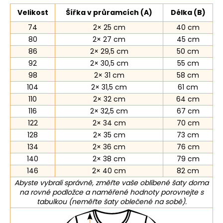
Velikost
Šířka v průramcích (A)
Délka (B)
74
2× 25 cm
40 cm
80
2× 27 cm
45 cm
86
2× 29,5 cm
50 cm
92
2× 30,5 cm
55 cm
98
2× 31 cm
58 cm
104
2× 31,5 cm
61 cm
110
2× 32 cm
64 cm
116
2× 32,5 cm
67 cm
122
2× 34 cm
70 cm
128
2× 35 cm
73 cm
134
2× 36 cm
76 cm
140
2× 38 cm
79 cm
146
2× 40 cm
82 cm
Abyste vybrali správně, změřte vaše oblíbené šaty doma
na rovné podložce a naměřené hodnoty porovnejte s
tabulkou (neměřte šaty oblečené na sobě).