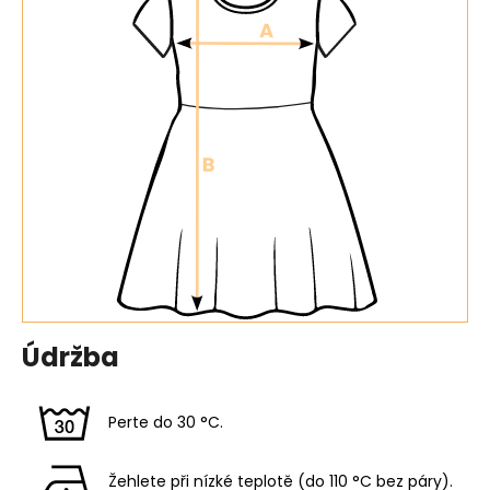
Údržba
Perte do 30 °C.
Žehlete při nízké teplotě (do 110 °C bez páry).