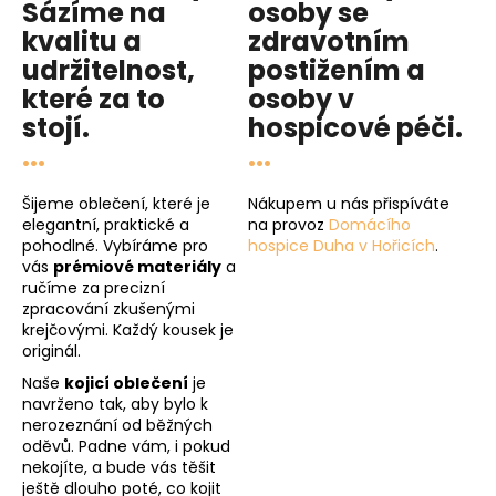
Sázíme na
osoby se
kvalitu
a
zdravotním
udržitelnost
,
postižením a
které za to
osoby v
stojí.
hospicové péči
.
...
...
Šijeme oblečení, které je
Nákupem u nás přispíváte
elegantní, praktické a
na provoz
Domácího
pohodlné. Vybíráme pro
hospice Duha v Hořicích
.
vás
prémiové materiály
a
ručíme za precizní
zpracování zkušenými
krejčovými. Každý kousek je
originál.
Naše
kojicí oblečení
je
navrženo tak, aby bylo k
nerozeznání od běžných
oděvů. Padne vám, i pokud
nekojíte, a bude vás těšit
ještě dlouho poté, co kojit