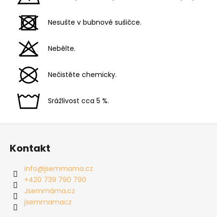
Nesušte v bubnové sušičce.
Nebělte.
Nečistěte chemicky.
Srážlivost cca 5 %.
Z
á
Kontakt
p
a
info
@
jsemmama.cz
t
+420 739 790 790
í
Jsemmáma.cz
jsemmamacz