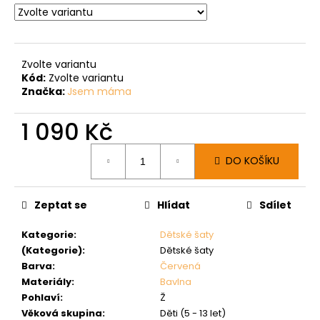
Zvolte variantu
Kód:
Zvolte variantu
Značka:
Jsem máma
1 090 Kč
Měrná
DO KOŠÍKU
cena:
Zeptat se
Hlídat
Sdílet
Kategorie
:
Dětské šaty
(Kategorie)
:
Dětské šaty
Barva
:
Červená
Materiály
:
Bavlna
Pohlaví
:
Ž
Věková skupina
:
Děti (5 - 13 let)