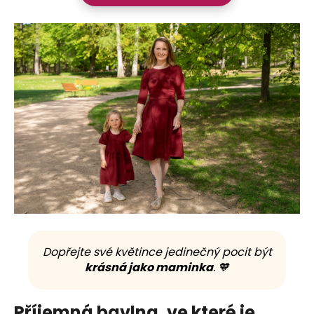
Dopřejte své květince jedinečný pocit být
krásná jako maminka
. 🧡
Příjemná bavlna, ve které je