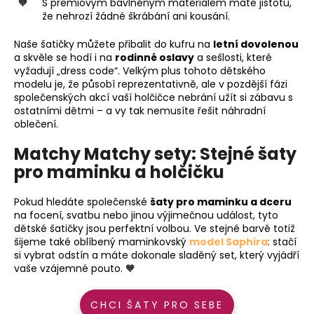
S prémiovým bavlněným materiálem máte jistotu,
že nehrozí žádné škrábání ani kousání.
Naše šatičky můžete přibalit do kufru na
letní dovolenou
a skvěle se hodí i na
rodinné oslavy
a sešlosti, které
vyžadují „dress code“. Velkým plus tohoto dětského
modelu je, že působí reprezentativně, ale v pozdější fázi
společenských akcí vaší holčičce nebrání užít si zábavu s
ostatními dětmi – a vy tak nemusíte řešit náhradní
oblečení.
Matchy Matchy sety: Stejné šaty
pro maminku a holčičku
Pokud hledáte společenské
šaty pro maminku a dceru
na focení, svatbu nebo jinou výjimečnou událost, tyto
dětské šatičky jsou perfektní volbou. Ve stejné barvě totiž
šijeme také oblíbený maminkovský
model Saphira
: stačí
si vybrat odstín a máte dokonale sladěný set, který vyjádří
vaše vzájemné pouto. 🧡
CHCI ŠATY PRO SEBE