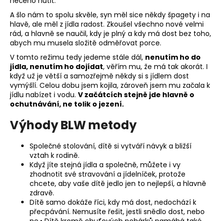
něčeho nutit.
A šlo nám to spolu skvěle, syn měl sice někdy špagety i na
hlavě, ale měl z jídla radost. Zkoušel všechno nové velmi
rád, a hlavně se naučil, kdy je plný a kdy má dost bez toho,
abych mu musela složitě odměřovat porce.
V tomto režimu tedy jedeme stále dál,
nenutím ho do
jídla, nenutím ho dojídat
, věřím mu, že má tak akorát. I
když už je větší a samozřejmě někdy si s jídlem dost
vymýšlí. Celou dobu jsem kojila, zároveň jsem mu začala k
jídlu nabízet i vodu.
V začátcích stejně jde hlavně o
ochutnávání, ne tolik o jezení.
Výhody BLW metody
Společné stolování, dítě si vytváří návyk a bližší
vztah k rodině.
Když jíte stejná jídla a společně, můžete i vy
zhodnotit své stravování a jídelníček, protože
chcete, aby vaše dítě jedlo jen to nejlepší, a hlavně
zdravě.
Dítě samo dokáže říci, kdy má dost, nedochází k
přecpávání. Nemusíte řešit, jestli snědlo dost, nebo
ne.• Dítě kromě chuťových pohárků namáhá také