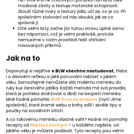
mozkové závity a testuje motorické schopnosti.
Zkouší různé tvary a textury jídla, učí se, co je co. Při
společném stolování od nás okouká, jak se co
správně jí.
Dítě velmi brzy začne jíst tuhou stravu úplně samo
bez nápomoci, což je velmi praktické, protože
nemusíme v cizím prostředí řešit ohřívání
mixovaných příkrmů.
Jak na to
Doporučuji si nejdříve
o BLW všechno nastudovat
, třeba
i o dávivém reflexu a jaké porcování nabízet v jakém
věku. Samozřejmě nemůžete dát malému miminku do
ruky kus čerstvého jablka. Každá metoda má svá pravidla,
která je potřeba dodržovat a dbát na bezpečí miminka.
Mně hodně pomohlo
BLW Krok za krokem
(nyní Jíme
společně), které kromě webu a knihy sdílí i skvělé tipy a
poučky na sociálních sítích.
A co takovému miminku vlastně vařit? Hodně mi pomohly
recepty od
Máma v kuchyni
– u každého najdete, od
jakého věku je můžete podávat. Tyto recepty jsou velmi