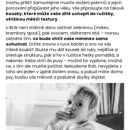
č
trochu příliš? Samozřejmě musíte složení pokrmů a jejich
u
porcování přizpůsobit jeho věku. Vše připravujte na takové
j
kousky, které může vaše dítě uchopit do ručičky,
e
většinou měkčí textury
.
m
U BLW není striktně dáno začínat zeleninou (mrkev,
e
brambory apod.), pak ovocem, obilninami atd. – rovnou
začněte tím,
co bude chtít vaše miminko samo
ochutnat
. Držíte zrovna v ruce banán a ono na vás
mlsně kouká? Zkuste mu dát kousek do ruky, nejdříve si
otestuje strukturu, pak si ho v ručičce hezky pomačká, a
nakonec třeba strčí do pusy – možná ho vyplivne, možná
ne, s tím ale musíte počítat. Nebudeme lhát, nevyjdete z
toho ani jeden v úplně čistém stavu, a pokud máte doma
psy, budou vás milovat a poslušně zbytky dojídat.