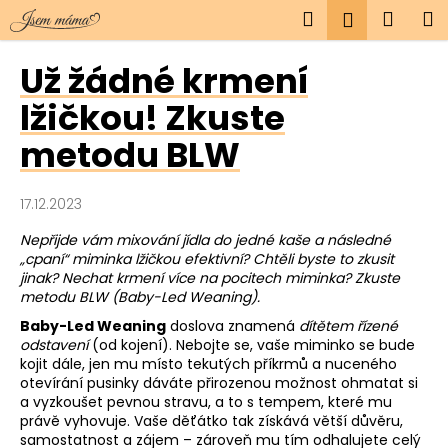
K
Přejít
Hledat
Náku
M
Přihlášen
na
o
obsah
Zpět
Zpět
košík
š
Už žádné krmení
í
C
lžičkou! Zkuste
k
o
metodu BLW
p
o
17.12.2023
t
ř
Nepřijde vám mixování jídla do jedné kaše a následné
„cpaní“ miminka lžičkou efektivní? Chtěli byste to zkusit
e
jinak? Nechat krmení více na pocitech miminka? Zkuste
b
metodu BLW (Baby-Led Weaning).
u
Baby-Led Weaning
doslova znamená
dítětem řízené
j
odstavení
(od kojení). Nebojte se, vaše miminko se bude
e
kojit dále, jen mu místo tekutých příkrmů a nuceného
otevírání pusinky dáváte přirozenou možnost ohmatat si
t
a vyzkoušet pevnou stravu, a to s tempem, které mu
e
právě vyhovuje. Vaše děťátko tak získává větší důvěru,
samostatnost a zájem – zároveň mu tím odhalujete celý
n