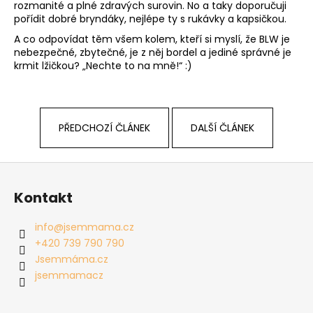
rozmanité a plné zdravých surovin. No a taky doporučuji
pořídit dobré bryndáky, nejlépe ty s rukávky a kapsičkou.
A co odpovídat těm všem kolem, kteří si myslí, že BLW je
nebezpečné, zbytečné, je z něj bordel a jediné správné je
krmit lžičkou? „Nechte to na mně!“ :)
PŘEDCHOZÍ ČLÁNEK
DALŠÍ ČLÁNEK
Z
á
Kontakt
p
a
info
@
jsemmama.cz
t
+420 739 790 790
í
Jsemmáma.cz
jsemmamacz