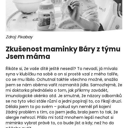
Zdroj: Pixabay
Zkušenost maminky Báry z týmu
Jsem máma
Říkáte si, že vaše dítě ještě nesedí? To nevadí, já mívala
syna v klubíčku na sobě a on si prostě vzal z mého talíře,
co se mu líbilo. Ochutnal takhle všechno možné, snažila
jsem se nám oběma vařit rozmanitá jídla. Samozřejmě, že
mi doktorka přednášela o tom, jak příkrmy zavádět,
imunologické okénko atd. Je smutné, že názory odborníků
se na tyto věci stále různí a jedni popírají to, co říkají druzí.
Dělala jsem to po svém – pokud syn neměl při kojení
žádný problém s tím, co jsem jedla, brala jsem to tak, že
alergie nehrozí. Přišlo mi totiž mnohem lepší nechat si
miminko vybrat právě to, co bude jíst a kdy; než ho do