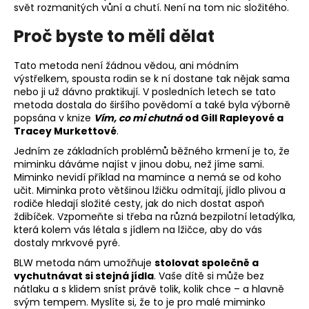
svět rozmanitých vůní a chutí. Není na tom nic složitého.
a
j
Proč byste to měli dělat
í
Tato metoda není žádnou vědou, ani módním
t
výstřelkem, spousta rodin se k ní dostane tak nějak sama
?
nebo ji už dávno praktikují. V posledních letech se tato
metoda dostala do širšího povědomí a také byla výborně
popsána v knize
Vím, co mi chutná
od Gill Rapleyové a
Tracey Murkettové
.
Jedním ze základních problémů běžného krmení je to, že
HLEDAT
miminku dáváme najíst v jinou dobu, než jíme sami.
Miminko nevidí příklad na mamince a nemá se od koho
učit. Miminka proto většinou lžičku odmítají, jídlo plivou a
rodiče hledají složité cesty, jak do nich dostat aspoň
ždibíček. Vzpomeňte si třeba na různá bezpilotní letadýlka,
D
která kolem vás létala s jídlem na lžičce, aby do vás
o
dostaly mrkvové pyré.
p
o
BLW metoda nám umožňuje
stolovat společně a
vychutnávat si stejná jídla
. Vaše dítě si může bez
r
nátlaku a s klidem sníst právě tolik, kolik chce – a hlavně
u
svým tempem. Myslíte si, že to je pro malé miminko